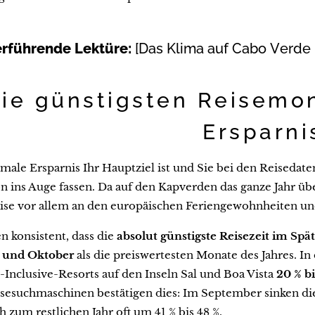
rführende Lektüre:
[Das Klima auf Cabo Verde 
ie günstigsten Reisemo
Ersparni
le Ersparnis Ihr Hauptziel ist und Sie bei den Reisedaten 
 ins Auge fassen. Da auf den Kapverden das ganze Jahr übe
reise vor allem an den europäischen Feriengewohnheiten u
n konsistent, dass die
absolut günstigste Reisezeit im S
 und Oktober
als die preiswertesten Monate des Jahres. In
l-Inclusive-Resorts auf den Inseln Sal und Boa Vista
20 % bi
isesuchmaschinen bestätigen dies: Im September sinken di
h zum restlichen Jahr oft um 41 % bis 48 %.