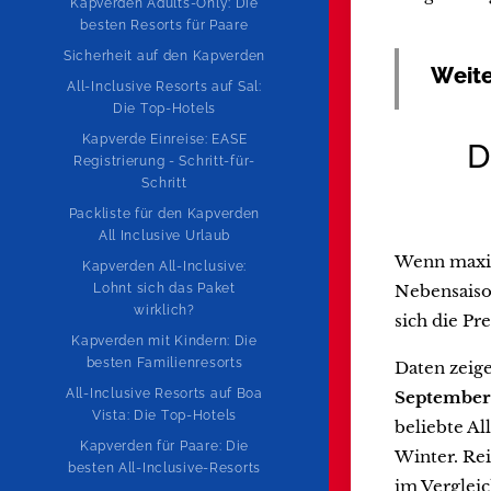
Kapverden Adults-Only: Die
besten Resorts für Paare
Sicherheit auf den Kapverden
Weite
All-Inclusive Resorts auf Sal:
Die Top-Hotels
Kapverde Einreise: EASE
D
Registrierung - Schritt-für-
Schritt
Packliste für den Kapverden
All Inclusive Urlaub
Wenn maxima
Kapverden All-Inclusive:
Lohnt sich das Paket
Nebensaison
wirklich?
sich die P
Kapverden mit Kindern: Die
besten Familienresorts
Daten zeige
All-Inclusive Resorts auf Boa
September
Vista: Die Top-Hotels
beliebte Al
Kapverden für Paare: Die
Winter. Re
besten All-Inclusive-Resorts
im Vergleic