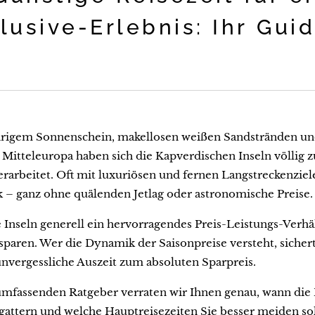
clusive-Erlebnis: Ihr Gu
hrigem Sonnenschein, makellosen weißen Sandstränden und 
Mitteleuropa haben sich die Kapverdischen Inseln völlig z
erarbeitet. Oft mit luxuriösen und fernen Langstreckenziele
 – ganz ohne quälenden Jetlag oder astronomische Preise.
Inseln generell ein hervorragendes Preis-Leistungs-Verhält
sparen. Wer die Dynamik der Saisonpreise versteht, siche
unvergessliche Auszeit zum absoluten Sparpreis.
mfassenden Ratgeber verraten wir Ihnen genau, wann die P
gattern und welche Hauptreisezeiten Sie besser meiden sol