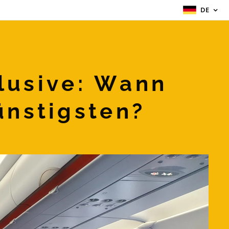
DE
lusive: Wann
nstigsten?