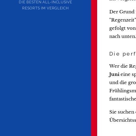
DIE BESTEN ALL-INCLUSIVE
RESORTS IM VERGLEICH
Der Grund f
"Regenzeit"
gefolgt von
nach unten
Die per
Wer die Re
Juni
eine sp
und die gro
Frühlingsmo
fantastisc
Sie suchen 
Übersichtss