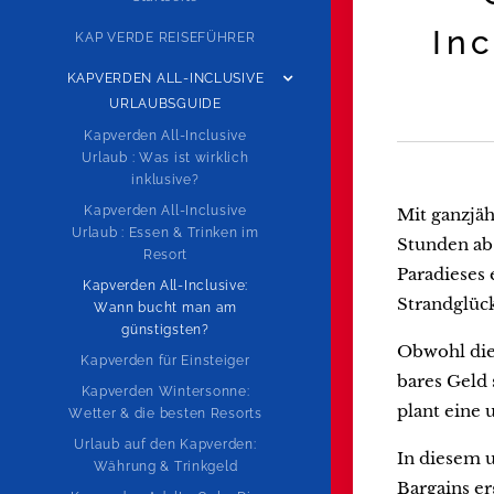
In
KAP VERDE REISEFÜHRER
KAPVERDEN ALL-INCLUSIVE
URLAUBSGUIDE
Kapverden All-Inclusive
Urlaub : Was ist wirklich
inklusive?
Kapverden All-Inclusive
Mit ganzjä
Urlaub : Essen & Trinken im
Stunden ab 
Resort
Paradieses 
Kapverden All-Inclusive:
Strandglück
Wann bucht man am
günstigsten?
Obwohl die 
Kapverden für Einsteiger
bares Geld 
Kapverden Wintersonne:
plant eine 
Wetter & die besten Resorts
Urlaub auf den Kapverden:
In diesem u
Währung & Trinkgeld
Bargains er