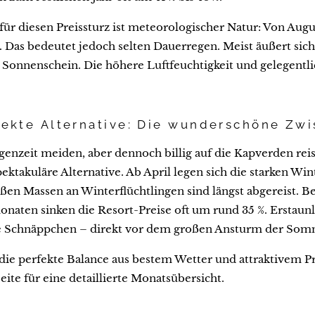
ür diesen Preissturz ist meteorologischer Natur: Von Augus
. Das bedeutet jedoch selten Dauerregen. Meist äußert sich
 Sonnenschein. Die höhere Luftfeuchtigkeit und gelegentl
.
fekte Alternative: Die wunderschöne Zw
genzeit meiden, aber dennoch billig auf die Kapverden re
ektakuläre Alternative. Ab April legen sich die starken Wi
ßen Massen an Winterflüchtlingen sind längst abgereist. B
naten sinken die Resort-Preise oft um rund 35 %. Erstaunli
he Schnäppchen – direkt vor dem großen Ansturm der Som
die perfekte Balance aus bestem Wetter und attraktivem Pr
eite für eine detaillierte Monatsübersicht.