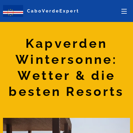
CaboVerdeExpert
Kapverden
Wintersonne:
Wetter & die
besten Resorts