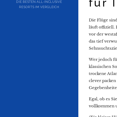
für 
DIE BESTEN ALL-INCLUSIVE
RESORTS IM VERGLEICH
Die Flüge sin
läuft offiziel
vor der westa
das tief verw
Sehnsuchtszie
Wer jedoch für
klassischen So
trockene Atla
clever packen
Gegebenheiten
Egal, ob es Si
vollkommen u