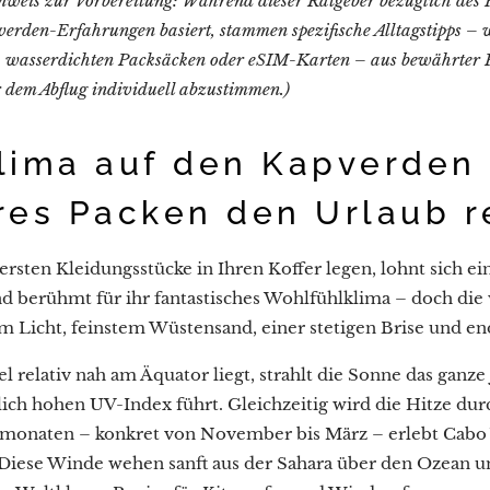
nweis zur Vorbereitung: Während dieser Ratgeber bezüglich des 
verden-Erfahrungen basiert, stammen spezifische Alltagstipps –
s, wasserdichten Packsäcken oder eSIM-Karten – aus bewährter R
 dem Abflug individuell abzustimmen.)
lima auf den Kapverden
res Packen den Urlaub r
ersten Kleidungsstücke in Ihren Koffer legen, lohnt sich ein
d berühmt für ihr fantastisches Wohlfühlklima – doch die
m Licht, feinstem Wüstensand, einer stetigen Brise und en
l relativ nah am Äquator liegt, strahlt die Sonne das ganz
ch hohen UV-Index führt. Gleichzeitig wird die Hitze du
monaten – konkret von November bis März – erlebt Cabo 
 Diese Winde wehen sanft aus der Sahara über den Ozean u