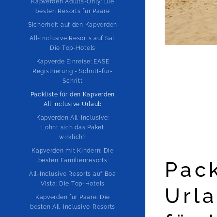
Kapverden Adults-Only: Die
besten Resorts für Paare
Sicherheit auf den Kapverden
All-Inclusive Resorts auf Sal:
Die Top-Hotels
Kapverde Einreise: EASE
Registrierung - Schritt-für-
Schritt
Packliste für den Kapverden
All Inclusive Urlaub
Kapverden All-Inclusive:
Lohnt sich das Paket
wirklich?
Kapverden mit Kindern: Die
besten Familienresorts
Pack
All-Inclusive Resorts auf Boa
Vista: Die Top-Hotels
Urla
Kapverden für Paare: Die
besten All-Inclusive-Resorts