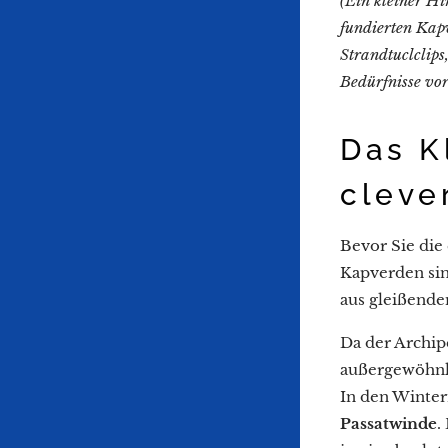
(Ein kleiner Hi
fundierten Kap
Strandtuclclip
Bedürfnisse vor
Das K
cleve
Bevor Sie die 
Kapverden sin
aus gleißende
Da der Archipe
außergewöhnli
In den Winter
Passatwinde
.