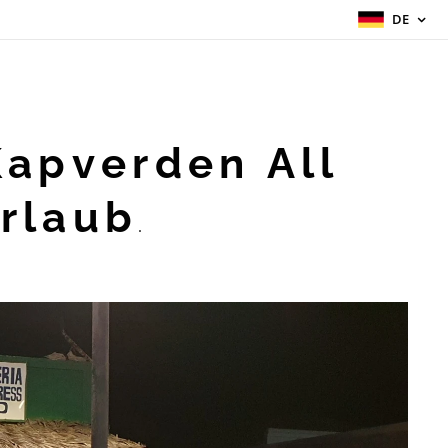
DE
Kapverden All
Urlaub
.