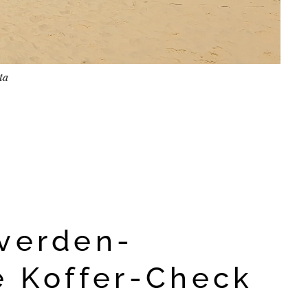
ta
pverden-
e Koffer-Check