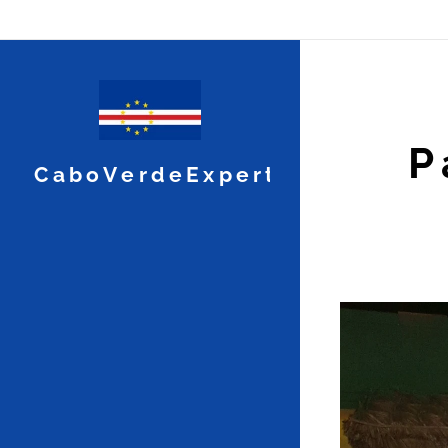
P
CaboVerdeExpert