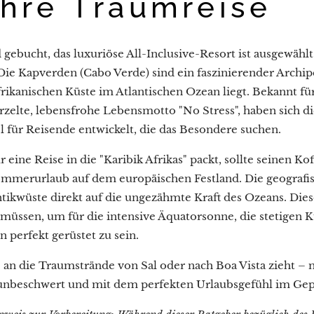
Ihre Traumreise
d gebucht, das luxuriöse All-Inclusive-Resort ist ausgewä
l. Die Kapverden (Cabo Verde) sind ein faszinierender Arch
frikanischen Küste im Atlantischen Ozean liegt. Bekannt f
urzelte, lebensfrohe Lebensmotto "No Stress", haben sich d
l für Reisende entwickelt, die das Besondere suchen.
 eine Reise in die "Karibik Afrikas" packt, sollte seinen Kof
mmerurlaub auf dem europäischen Festland. Die geografische
ntikwüste direkt auf die ungezähmte Kraft des Ozeans. Die
 müssen, um für die intensive Äquatorsonne, die stetigen 
 perfekt gerüstet zu sein.
e an die Traumstrände von Sal oder nach Boa Vista zieht – 
nbeschwert und mit dem perfekten Urlaubsgefühl im Gep