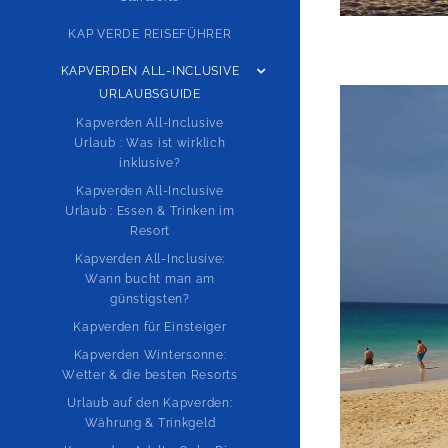
KAP VERDE REISEFÜHRER
KAPVERDEN ALL-INCLUSIVE
URLAUBSGUIDE
Kapverden All-Inclusive
Urlaub : Was ist wirklich
inklusive?
Kapverden All-Inclusive
Urlaub : Essen & Trinken im
Resort
Kapverden All-Inclusive:
Wann bucht man am
günstigsten?
Kapverden für Einsteiger
Kapverden Wintersonne:
Wetter & die besten Resorts
Urlaub auf den Kapverden:
Währung & Trinkgeld