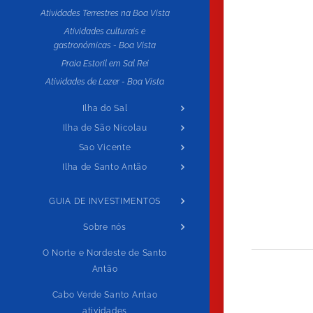
Atividades Terrestres na Boa Vista
Atividades culturais e
gastronómicas - Boa Vista
Praia Estoril em Sal Rei
Atividades de Lazer - Boa Vista
Ilha do Sal
Ilha de São Nicolau
Sao Vicente
Ilha de Santo Antão
GUIA DE INVESTIMENTOS
Sobre nós
O Norte e Nordeste de Santo
Antão
Cabo Verde Santo Antao
atividades