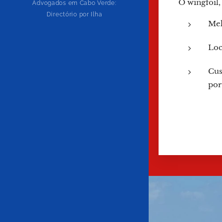
O wingfoil
Advogados em Cabo Verde:
Directório por Ilha
Mel
Loc
Cus
por