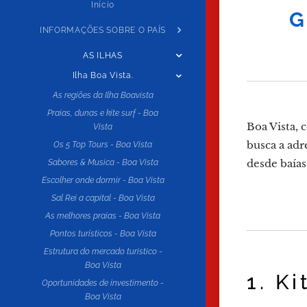
Início
G
INFORMAÇÕES SOBRE O PAÍS
AS ILHAS
Ilha Boa Vista.
As regiões da Ilha Boavista
Praias, dunas e kite surf - Boa
Boa Vista, 
Vista
busca a adr
Os 5 Top Tours - Boa Vista
desde baías
Sabores & Musica - Boa Vista
Escolher onde dormir - Boa Vista
Sal Rei a capital - Boa Vista
As melhores praias - Boa Vista
Pontos turísticos - Boa Vista
Estrutura do mercado turistico -
Boa Vista
1. K
Oportunidades de investimento -
Boa Vista