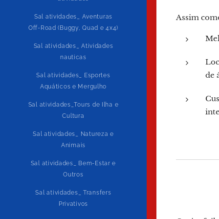
Assim como 
Sal atividades_ Aventuras
Off-Road (Buggy, Quad e 4x4)
Mel
Sal atividades_ Atividades
nauticas
Loc
de 
Sal atividades_ Esportes
Aquáticos e Mergulho
Cus
Sal atividades_Tours de Ilha e
int
Cultura
Sal atividades_ Natureza e
Animais
Sal atividades_ Bem-Estar e
Outros
Sal atividades_ Transfers
Privativos