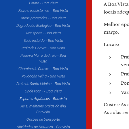
Fauna - Boa Vista
A Boa Vista
Flora e ecosistemas - Boa Vista
locais adeq
Areas protegidas - Boa Vista
Melhor époc
Degradação Ecológica - Boa Vista
março.
Transporte - Boa Vista
Tudo incluído - Boa Vista
Locais:
Praia de Chaves - Boa Vista
Reserva Morro de Areia - Boa
Pra
Vista
ven
Chaminé de Chaves - Boa Vista
Pra
Povoação Velha - Boa Vista
Pon
Praia de Santa Mônica - Boa Vista
Onde ficar ? - Boa Vista
Var
Esportes Aquáticos - Boavista
Custos: As 
As 11 melhores praias da Ilha
As aulas se
Boavista
Opções de transporte
Atividades de Natureza - Boavista