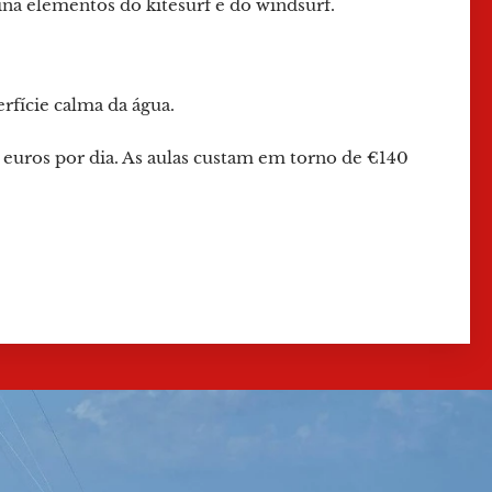
a elementos do kitesurf e do windsurf.
erfície calma da água.
euros por dia. As aulas custam em torno de €140