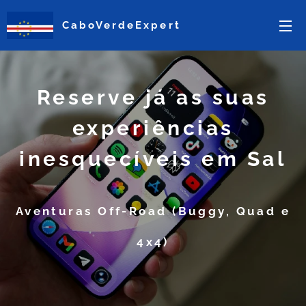
CaboVerdeExpert
Reserve já as suas
experiências
inesquecíveis em Sal
Aventuras Off-Road (Buggy, Quad e
4x4)