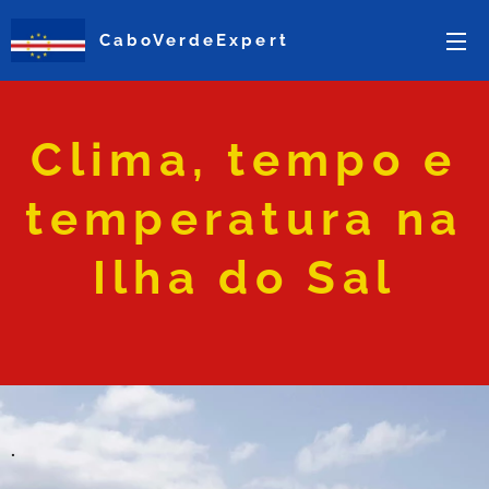
CaboVerdeExpert
Clima, tempo e
temperatura na
Ilha do Sal
.