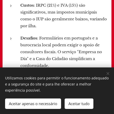
Custos
: IRPC (21%) e IVA (15%) são
significativos, mas impostos municipais
como o IUP são geralmente baixos, variando
por ilha.
Desafios
: Formulários em português e a
burocracia local podem exigir o apoio de
consultores fiscais. O serviço "Empresa no
Dia" e a Casa do Cidadão simplificam a
conformidade.
Ferramentas Digitais
: O portal da DGI
Utilizamos cookies para permitir o funcionamento adequado
e a segurança do site e para lhe oferecer a melhor
(www.financas.gov.cv) oferece formulários,
experiência possível.
verificação de NIF e opções de arquivamento
eletrônico, com acessibilidade crescente em
Aceitar apenas o necessário
Aceitar tudo
áreas urbanas.